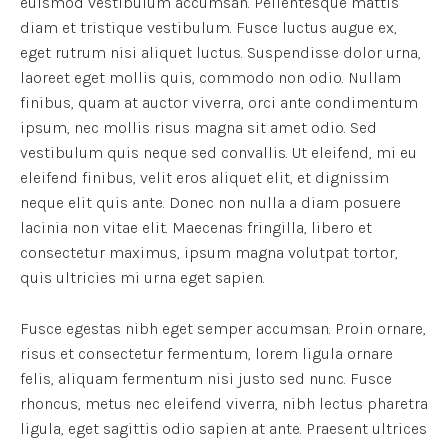
euismod vestibulum accumsan. Pellentesque mattis
diam et tristique vestibulum. Fusce luctus augue ex,
eget rutrum nisi aliquet luctus. Suspendisse dolor urna,
laoreet eget mollis quis, commodo non odio. Nullam
finibus, quam at auctor viverra, orci ante condimentum
ipsum, nec mollis risus magna sit amet odio. Sed
vestibulum quis neque sed convallis. Ut eleifend, mi eu
eleifend finibus, velit eros aliquet elit, et dignissim
neque elit quis ante. Donec non nulla a diam posuere
lacinia non vitae elit. Maecenas fringilla, libero et
consectetur maximus, ipsum magna volutpat tortor,
quis ultricies mi urna eget sapien.
Fusce egestas nibh eget semper accumsan. Proin ornare,
risus et consectetur fermentum, lorem ligula ornare
felis, aliquam fermentum nisi justo sed nunc. Fusce
rhoncus, metus nec eleifend viverra, nibh lectus pharetra
ligula, eget sagittis odio sapien at ante. Praesent ultrices