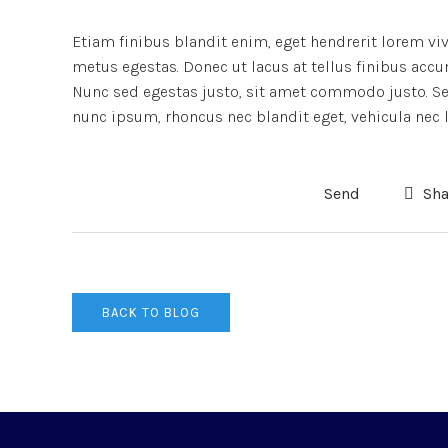
Etiam finibus blandit enim, eget hendrerit lorem vi
metus egestas. Donec ut lacus at tellus finibus accu
Nunc sed egestas justo, sit amet commodo justo. Sed
nunc ipsum, rhoncus nec blandit eget, vehicula nec l
Send
Sha
BACK TO BLOG