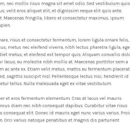
m, nec mollis risus magna sit amet odio. Sed vestibulum quis
s, velit eros aliquet elit, et dignissim neque elit quis ante.
it. Maecenas fringilla, libero et consectetur maximus, ipsum
apien.
re, risus et consectetur fermentum, lorem ligula ornare felis,
, metus nec eleifend viverra, nibh lectus pharetra ligula, ege
rdiet metus, et eleifend est tempor quis. Aliquam convallis dol
r lacus, eu molestie nibh mollis at. Maecenas porttitor sem a
m ac ante ex. Etiam velit metus, mattis eu fermentum placerat
d, sagittis suscipit nisl. Pellentesque lectus nisi, hendrerit id
ctetur tellus. Nulla malesuada eget ex vitae vestibulum.
er et eros fermentum elementum. Cras at lacus vel mauris
oncus diam nec nibh consequat dapibus. Curabitur vitae risus
us consequat elit. Donec id mauris eget nunc varius varius. Proi
n. Orci varius natoque penatibus et magnis dis parturient