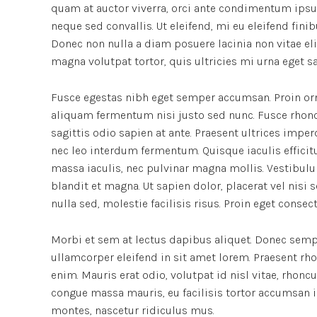
quam at auctor viverra, orci ante condimentum ipsu
neque sed convallis. Ut eleifend, mi eu eleifend finibu
Donec non nulla a diam posuere lacinia non vitae el
magna volutpat tortor, quis ultricies mi urna eget s
Fusce egestas nibh eget semper accumsan. Proin orna
aliquam fermentum nisi justo sed nunc. Fusce rhoncus
sagittis odio sapien at ante. Praesent ultrices impe
nec leo interdum fermentum. Quisque iaculis efficitu
massa iaculis, nec pulvinar magna mollis. Vestibulu
blandit et magna. Ut sapien dolor, placerat vel nisi se
nulla sed, molestie facilisis risus. Proin eget conse
Morbi et sem at lectus dapibus aliquet. Donec semp
ullamcorper eleifend in sit amet lorem. Praesent rh
enim. Mauris erat odio, volutpat id nisl vitae, rhonc
congue massa mauris, eu facilisis tortor accumsan i
montes, nascetur ridiculus mus.