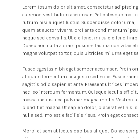
Lorem ipsum dolor sit amet, consectetur adipiscing 
euismod vestibulum accumsan. Pellentesque mattis d
rutrum nisi aliquet luctus. Suspendisse dolor urna,
quam at auctor viverra, orci ante condimentum ipsu
neque sed convallis. Ut eleifend, mi eu eleifend finibu
Donec non nulla a diam posuere lacinia non vitae el
magna volutpat tortor, quis ultricies mi urna eget s
Fusce egestas nibh eget semper accumsan. Proin orna
aliquam fermentum nisi justo sed nunc. Fusce rhoncus
sagittis odio sapien at ante. Praesent ultrices impe
nec leo interdum fermentum. Quisque iaculis efficitu
massa iaculis, nec pulvinar magna mollis. Vestibulu
blandit et magna. Ut sapien dolor, placerat vel nisi se
nulla sed, molestie facilisis risus. Proin eget conse
Morbi et sem at lectus dapibus aliquet. Donec semp