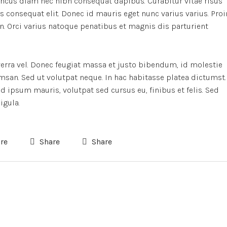
oncus diam nec nibh consequat dapibus. Curabitur vitae risus
us consequat elit. Donec id mauris eget nunc varius varius. Proi
n. Orci varius natoque penatibus et magnis dis parturient
verra vel. Donec feugiat massa et justo bibendum, id molestie
msan. Sed ut volutpat neque. In hac habitasse platea dictumst.
 ipsum mauris, volutpat sed cursus eu, finibus et felis. Sed
igula.
re
Share
Share