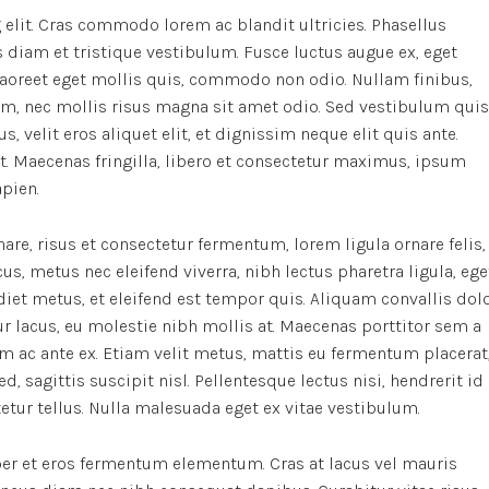
elit. Cras commodo lorem ac blandit ultricies. Phasellus
iam et tristique vestibulum. Fusce luctus augue ex, eget
 laoreet eget mollis quis, commodo non odio. Nullam finibus,
m, nec mollis risus magna sit amet odio. Sed vestibulum quis
s, velit eros aliquet elit, et dignissim neque elit quis ante.
it. Maecenas fringilla, libero et consectetur maximus, ipsum
apien.
re, risus et consectetur fermentum, lorem ligula ornare felis,
, metus nec eleifend viverra, nibh lectus pharetra ligula, ege
rdiet metus, et eleifend est tempor quis. Aliquam convallis dol
r lacus, eu molestie nibh mollis at. Maecenas porttitor sem a
m ac ante ex. Etiam velit metus, mattis eu fermentum placerat
d, sagittis suscipit nisl. Pellentesque lectus nisi, hendrerit id
ctetur tellus. Nulla malesuada eget ex vitae vestibulum.
er et eros fermentum elementum. Cras at lacus vel mauris