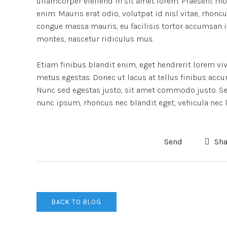
ullamcorper eleifend in sit amet lorem. Praesent rh
enim. Mauris erat odio, volutpat id nisl vitae, rhonc
congue massa mauris, eu facilisis tortor accumsan i
montes, nascetur ridiculus mus.
Etiam finibus blandit enim, eget hendrerit lorem vi
metus egestas. Donec ut lacus at tellus finibus accu
Nunc sed egestas justo, sit amet commodo justo. Sed
nunc ipsum, rhoncus nec blandit eget, vehicula nec l
Send
Sha
BACK TO BLOG