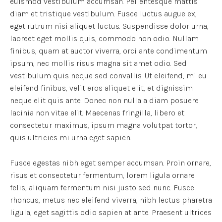
euismod vestibulum accumsan. Pellentesque mattis
diam et tristique vestibulum. Fusce luctus augue ex,
eget rutrum nisi aliquet luctus. Suspendisse dolor urna,
laoreet eget mollis quis, commodo non odio. Nullam
finibus, quam at auctor viverra, orci ante condimentum
ipsum, nec mollis risus magna sit amet odio. Sed
vestibulum quis neque sed convallis. Ut eleifend, mi eu
eleifend finibus, velit eros aliquet elit, et dignissim
neque elit quis ante. Donec non nulla a diam posuere
lacinia non vitae elit. Maecenas fringilla, libero et
consectetur maximus, ipsum magna volutpat tortor,
quis ultricies mi urna eget sapien.
Fusce egestas nibh eget semper accumsan. Proin ornare,
risus et consectetur fermentum, lorem ligula ornare
felis, aliquam fermentum nisi justo sed nunc. Fusce
rhoncus, metus nec eleifend viverra, nibh lectus pharetra
ligula, eget sagittis odio sapien at ante. Praesent ultrices