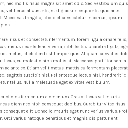
m, nec mollis risus magna sit amet odio. Sed vestibulum quis
s, velit eros aliquet elit, et dignissim neque elit quis ante.
it. Maecenas fringilla, libero et consectetur maximus, ipsum
apien.
re, risus et consectetur fermentum, lorem ligula ornare felis,
, metus nec eleifend viverra, nibh lectus pharetra ligula, ege
rdiet metus, et eleifend est tempor quis. Aliquam convallis dol
r lacus, eu molestie nibh mollis at. Maecenas porttitor sem a
m ac ante ex. Etiam velit metus, mattis eu fermentum placerat
d, sagittis suscipit nisl. Pellentesque lectus nisi, hendrerit id
ctetur tellus. Nulla malesuada eget ex vitae vestibulum.
er et eros fermentum elementum. Cras at lacus vel mauris
oncus diam nec nibh consequat dapibus. Curabitur vitae risus
us consequat elit. Donec id mauris eget nunc varius varius. Proi
n. Orci varius natoque penatibus et magnis dis parturient