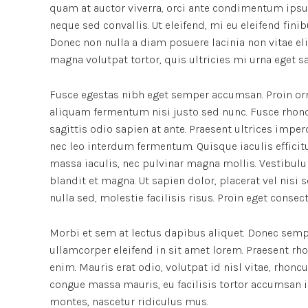
quam at auctor viverra, orci ante condimentum ipsu
neque sed convallis. Ut eleifend, mi eu eleifend finibu
Donec non nulla a diam posuere lacinia non vitae el
magna volutpat tortor, quis ultricies mi urna eget s
Fusce egestas nibh eget semper accumsan. Proin orna
aliquam fermentum nisi justo sed nunc. Fusce rhoncus
sagittis odio sapien at ante. Praesent ultrices impe
nec leo interdum fermentum. Quisque iaculis efficitu
massa iaculis, nec pulvinar magna mollis. Vestibulu
blandit et magna. Ut sapien dolor, placerat vel nisi se
nulla sed, molestie facilisis risus. Proin eget conse
Morbi et sem at lectus dapibus aliquet. Donec semp
ullamcorper eleifend in sit amet lorem. Praesent rh
enim. Mauris erat odio, volutpat id nisl vitae, rhonc
congue massa mauris, eu facilisis tortor accumsan i
montes, nascetur ridiculus mus.