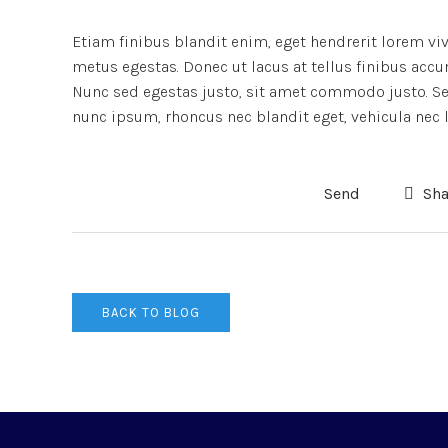
Etiam finibus blandit enim, eget hendrerit lorem vi
metus egestas. Donec ut lacus at tellus finibus accu
Nunc sed egestas justo, sit amet commodo justo. Sed
nunc ipsum, rhoncus nec blandit eget, vehicula nec l
Send
Sha
BACK TO BLOG