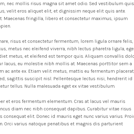
m, nec mollis risus magna sit amet odio. Sed vestibulum quis
s, velit eros aliquet elit, et dignissim neque elit quis ante.
it. Maecenas fringilla, libero et consectetur maximus, ipsum
apien.
re, risus et consectetur fermentum, lorem ligula ornare felis,
, metus nec eleifend viverra, nibh lectus pharetra ligula, ege
rdiet metus, et eleifend est tempor quis. Aliquam convallis dol
r lacus, eu molestie nibh mollis at. Maecenas porttitor sem a
m ac ante ex. Etiam velit metus, mattis eu fermentum placerat
d, sagittis suscipit nisl. Pellentesque lectus nisi, hendrerit id
ctetur tellus. Nulla malesuada eget ex vitae vestibulum.
er et eros fermentum elementum. Cras at lacus vel mauris
oncus diam nec nibh consequat dapibus. Curabitur vitae risus
us consequat elit. Donec id mauris eget nunc varius varius. Proi
n. Orci varius natoque penatibus et magnis dis parturient