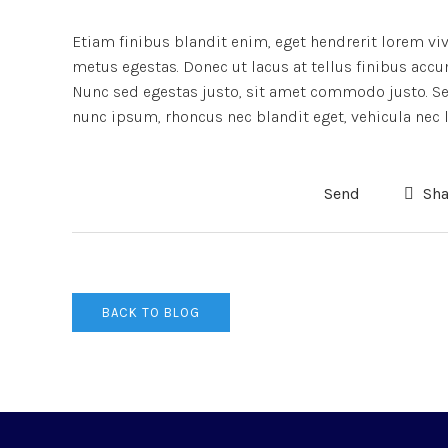
Etiam finibus blandit enim, eget hendrerit lorem vi
metus egestas. Donec ut lacus at tellus finibus accu
Nunc sed egestas justo, sit amet commodo justo. Sed
nunc ipsum, rhoncus nec blandit eget, vehicula nec l
Send
Sha
BACK TO BLOG