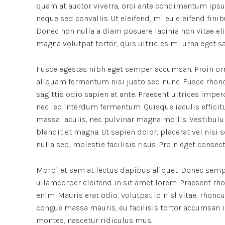
quam at auctor viverra, orci ante condimentum ipsu
neque sed convallis. Ut eleifend, mi eu eleifend finibu
Donec non nulla a diam posuere lacinia non vitae el
magna volutpat tortor, quis ultricies mi urna eget s
Fusce egestas nibh eget semper accumsan. Proin orna
aliquam fermentum nisi justo sed nunc. Fusce rhoncus
sagittis odio sapien at ante. Praesent ultrices impe
nec leo interdum fermentum. Quisque iaculis efficitu
massa iaculis, nec pulvinar magna mollis. Vestibulu
blandit et magna. Ut sapien dolor, placerat vel nisi se
nulla sed, molestie facilisis risus. Proin eget conse
Morbi et sem at lectus dapibus aliquet. Donec semp
ullamcorper eleifend in sit amet lorem. Praesent rh
enim. Mauris erat odio, volutpat id nisl vitae, rhonc
congue massa mauris, eu facilisis tortor accumsan i
montes, nascetur ridiculus mus.