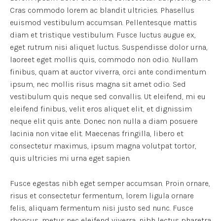
Cras commodo lorem ac blandit ultricies. Phasellus
euismod vestibulum accumsan. Pellentesque mattis
diam et tristique vestibulum. Fusce luctus augue ex,
eget rutrum nisi aliquet luctus. Suspendisse dolor urna,
laoreet eget mollis quis, commodo non odio. Nullam
finibus, quam at auctor viverra, orci ante condimentum
ipsum, nec mollis risus magna sit amet odio. Sed
vestibulum quis neque sed convallis. Ut eleifend, mi eu
eleifend finibus, velit eros aliquet elit, et dignissim
neque elit quis ante. Donec non nulla a diam posuere
lacinia non vitae elit. Maecenas fringilla, libero et
consectetur maximus, ipsum magna volutpat tortor,
quis ultricies mi urna eget sapien.
Fusce egestas nibh eget semper accumsan. Proin ornare,
risus et consectetur fermentum, lorem ligula ornare
felis, aliquam fermentum nisi justo sed nunc. Fusce
rhoncus, metus nec eleifend viverra, nibh lectus pharetra