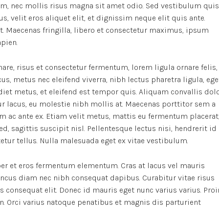
m, nec mollis risus magna sit amet odio. Sed vestibulum quis
s, velit eros aliquet elit, et dignissim neque elit quis ante.
it. Maecenas fringilla, libero et consectetur maximus, ipsum
apien.
re, risus et consectetur fermentum, lorem ligula ornare felis,
, metus nec eleifend viverra, nibh lectus pharetra ligula, ege
rdiet metus, et eleifend est tempor quis. Aliquam convallis dol
r lacus, eu molestie nibh mollis at. Maecenas porttitor sem a
m ac ante ex. Etiam velit metus, mattis eu fermentum placerat
d, sagittis suscipit nisl. Pellentesque lectus nisi, hendrerit id
ctetur tellus. Nulla malesuada eget ex vitae vestibulum.
er et eros fermentum elementum. Cras at lacus vel mauris
oncus diam nec nibh consequat dapibus. Curabitur vitae risus
us consequat elit. Donec id mauris eget nunc varius varius. Proi
n. Orci varius natoque penatibus et magnis dis parturient