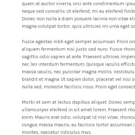
quam at auctor viverra, orci ante condimentum ipsu
neque sed convallis. Ut eleifend, mi eu eleifend finibu
Donec non nulla a diam posuere lacinia non vitae el
magna volutpat tortor, quis ultricies mi urna eget s
Fusce egestas nibh eget semper accumsan. Proin orna
aliquam fermentum nisi justo sed nunc. Fusce rhoncus
sagittis odio sapien at ante. Praesent ultrices impe
nec leo interdum fermentum. Quisque iaculis efficitu
massa iaculis, nec pulvinar magna mollis. Vestibulu
blandit et magna. Ut sapien dolor, placerat vel nisi se
nulla sed, molestie facilisis risus. Proin eget conse
Morbi et sem at lectus dapibus aliquet. Donec semp
ullamcorper eleifend in sit amet lorem. Praesent rh
enim. Mauris erat odio, volutpat id nisl vitae, rhonc
congue massa mauris, eu facilisis tortor accumsan i
montes, nascetur ridiculus mus.