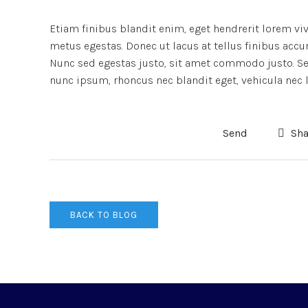
Etiam finibus blandit enim, eget hendrerit lorem vi
metus egestas. Donec ut lacus at tellus finibus accu
Nunc sed egestas justo, sit amet commodo justo. Sed
nunc ipsum, rhoncus nec blandit eget, vehicula nec l
Send
Sha
BACK TO BLOG