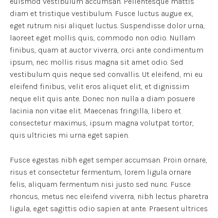
euismod vestibulum accumsan. Pellentesque mattis
diam et tristique vestibulum. Fusce luctus augue ex,
eget rutrum nisi aliquet luctus. Suspendisse dolor urna,
laoreet eget mollis quis, commodo non odio. Nullam
finibus, quam at auctor viverra, orci ante condimentum
ipsum, nec mollis risus magna sit amet odio. Sed
vestibulum quis neque sed convallis. Ut eleifend, mi eu
eleifend finibus, velit eros aliquet elit, et dignissim
neque elit quis ante. Donec non nulla a diam posuere
lacinia non vitae elit. Maecenas fringilla, libero et
consectetur maximus, ipsum magna volutpat tortor,
quis ultricies mi urna eget sapien.
Fusce egestas nibh eget semper accumsan. Proin ornare,
risus et consectetur fermentum, lorem ligula ornare
felis, aliquam fermentum nisi justo sed nunc. Fusce
rhoncus, metus nec eleifend viverra, nibh lectus pharetra
ligula, eget sagittis odio sapien at ante. Praesent ultrices