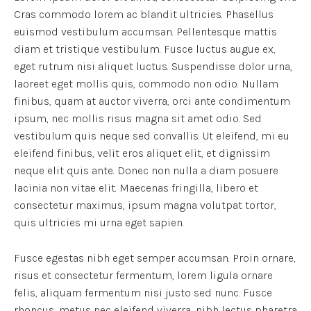
Cras commodo lorem ac blandit ultricies. Phasellus
euismod vestibulum accumsan. Pellentesque mattis
diam et tristique vestibulum. Fusce luctus augue ex,
eget rutrum nisi aliquet luctus. Suspendisse dolor urna,
laoreet eget mollis quis, commodo non odio. Nullam
finibus, quam at auctor viverra, orci ante condimentum
ipsum, nec mollis risus magna sit amet odio. Sed
vestibulum quis neque sed convallis. Ut eleifend, mi eu
eleifend finibus, velit eros aliquet elit, et dignissim
neque elit quis ante. Donec non nulla a diam posuere
lacinia non vitae elit. Maecenas fringilla, libero et
consectetur maximus, ipsum magna volutpat tortor,
quis ultricies mi urna eget sapien.
Fusce egestas nibh eget semper accumsan. Proin ornare,
risus et consectetur fermentum, lorem ligula ornare
felis, aliquam fermentum nisi justo sed nunc. Fusce
rhoncus, metus nec eleifend viverra, nibh lectus pharetra