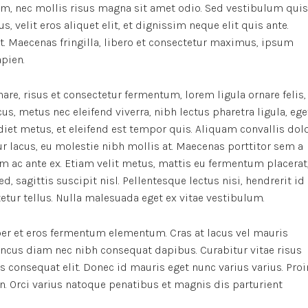
m, nec mollis risus magna sit amet odio. Sed vestibulum quis
s, velit eros aliquet elit, et dignissim neque elit quis ante.
it. Maecenas fringilla, libero et consectetur maximus, ipsum
apien.
re, risus et consectetur fermentum, lorem ligula ornare felis,
, metus nec eleifend viverra, nibh lectus pharetra ligula, ege
rdiet metus, et eleifend est tempor quis. Aliquam convallis dol
r lacus, eu molestie nibh mollis at. Maecenas porttitor sem a
m ac ante ex. Etiam velit metus, mattis eu fermentum placerat
d, sagittis suscipit nisl. Pellentesque lectus nisi, hendrerit id
ctetur tellus. Nulla malesuada eget ex vitae vestibulum.
er et eros fermentum elementum. Cras at lacus vel mauris
oncus diam nec nibh consequat dapibus. Curabitur vitae risus
us consequat elit. Donec id mauris eget nunc varius varius. Proi
n. Orci varius natoque penatibus et magnis dis parturient