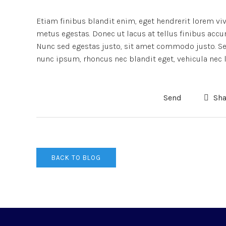
Etiam finibus blandit enim, eget hendrerit lorem vi
metus egestas. Donec ut lacus at tellus finibus accu
Nunc sed egestas justo, sit amet commodo justo. Sed
nunc ipsum, rhoncus nec blandit eget, vehicula nec l
Send
Sha
BACK TO BLOG