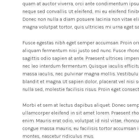
quam at auctor viverra, orci ante condimentum ipsu
neque sed convallis. Ut eleifend, mi eu eleifend finibu
Donec non nulla a diam posuere lacinia non vitae el
magna volutpat tortor, quis ultricies mi urna eget s
Fusce egestas nibh eget semper accumsan. Proin orna
aliquam fermentum nisi justo sed nunc. Fusce rhoncus
sagittis odio sapien at ante. Praesent ultrices impe
nec leo interdum fermentum. Quisque iaculis efficitu
massa iaculis, nec pulvinar magna mollis. Vestibulu
blandit et magna. Ut sapien dolor, placerat vel nisi se
nulla sed, molestie facilisis risus. Proin eget conse
Morbi et sem at lectus dapibus aliquet. Donec semp
ullamcorper eleifend in sit amet lorem. Praesent rh
enim. Mauris erat odio, volutpat id nisl vitae, rhonc
congue massa mauris, eu facilisis tortor accumsan i
montes, nascetur ridiculus mus.