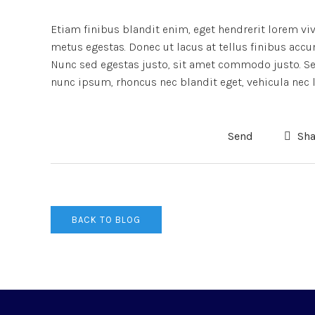
Etiam finibus blandit enim, eget hendrerit lorem vi
metus egestas. Donec ut lacus at tellus finibus accu
Nunc sed egestas justo, sit amet commodo justo. Sed
nunc ipsum, rhoncus nec blandit eget, vehicula nec l
Send
Sha
BACK TO BLOG