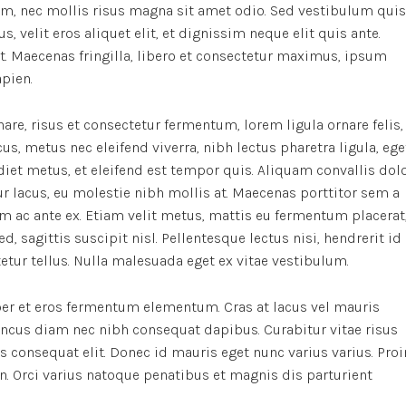
m, nec mollis risus magna sit amet odio. Sed vestibulum quis
s, velit eros aliquet elit, et dignissim neque elit quis ante.
it. Maecenas fringilla, libero et consectetur maximus, ipsum
apien.
re, risus et consectetur fermentum, lorem ligula ornare felis,
, metus nec eleifend viverra, nibh lectus pharetra ligula, ege
rdiet metus, et eleifend est tempor quis. Aliquam convallis dol
r lacus, eu molestie nibh mollis at. Maecenas porttitor sem a
m ac ante ex. Etiam velit metus, mattis eu fermentum placerat
d, sagittis suscipit nisl. Pellentesque lectus nisi, hendrerit id
ctetur tellus. Nulla malesuada eget ex vitae vestibulum.
er et eros fermentum elementum. Cras at lacus vel mauris
oncus diam nec nibh consequat dapibus. Curabitur vitae risus
us consequat elit. Donec id mauris eget nunc varius varius. Proi
n. Orci varius natoque penatibus et magnis dis parturient