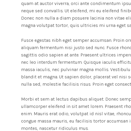
quam at auctor viverra, orci ante condimentum ipsu
neque sed convallis. Ut eleifend, mi eu eleifend finibu
Donec non nulla a diam posuere lacinia non vitae el
magna volutpat tortor, quis ultricies mi urna eget s
Fusce egestas nibh eget semper accumsan. Proin orna
aliquam fermentum nisi justo sed nunc. Fusce rhoncus
sagittis odio sapien at ante. Praesent ultrices impe
nec leo interdum fermentum. Quisque iaculis efficitu
massa iaculis, nec pulvinar magna mollis. Vestibulu
blandit et magna. Ut sapien dolor, placerat vel nisi se
nulla sed, molestie facilisis risus. Proin eget conse
Morbi et sem at lectus dapibus aliquet. Donec semp
ullamcorper eleifend in sit amet lorem. Praesent rh
enim. Mauris erat odio, volutpat id nisl vitae, rhonc
congue massa mauris, eu facilisis tortor accumsan i
montes, nascetur ridiculus mus.