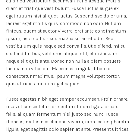
euismod vestibulum accumsan. Pellentesque mattis
diam et tristique vestibulum. Fusce luctus augue ex,
eget rutrum nisi aliquet luctus. Suspendisse dolor urna,
laoreet eget mollis quis, commodo non odio. Nullam
finibus, quam at auctor viverra, orci ante condimentum
ipsum, nec mollis risus magna sit amet odio. Sed
vestibulum quis neque sed convallis. Ut eleifend, mi eu
eleifend finibus, velit eros aliquet elit, et dignissim
neque elit quis ante. Donec non nulla a diam posuere
lacinia non vitae elit. Maecenas fringilla, libero et
consectetur maximus, ipsum magna volutpat tortor,
quis ultricies mi urna eget sapien.
Fusce egestas nibh eget semper accumsan. Proin ornare,
risus et consectetur fermentum, lorem ligula ornare
felis, aliquam fermentum nisi justo sed nunc. Fusce
rhoncus, metus nec eleifend viverra, nibh lectus pharetra
ligula, eget sagittis odio sapien at ante. Praesent ultrices