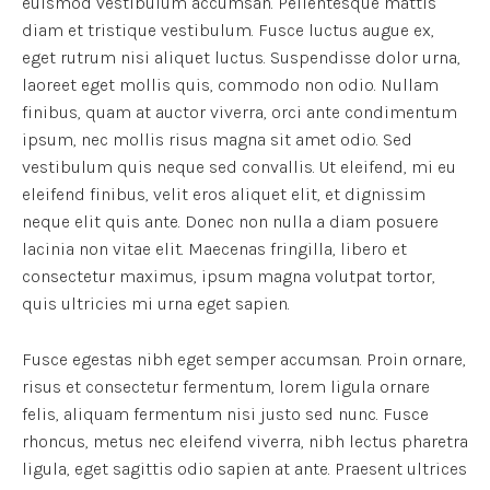
euismod vestibulum accumsan. Pellentesque mattis
diam et tristique vestibulum. Fusce luctus augue ex,
eget rutrum nisi aliquet luctus. Suspendisse dolor urna,
laoreet eget mollis quis, commodo non odio. Nullam
finibus, quam at auctor viverra, orci ante condimentum
ipsum, nec mollis risus magna sit amet odio. Sed
vestibulum quis neque sed convallis. Ut eleifend, mi eu
eleifend finibus, velit eros aliquet elit, et dignissim
neque elit quis ante. Donec non nulla a diam posuere
lacinia non vitae elit. Maecenas fringilla, libero et
consectetur maximus, ipsum magna volutpat tortor,
quis ultricies mi urna eget sapien.
Fusce egestas nibh eget semper accumsan. Proin ornare,
risus et consectetur fermentum, lorem ligula ornare
felis, aliquam fermentum nisi justo sed nunc. Fusce
rhoncus, metus nec eleifend viverra, nibh lectus pharetra
ligula, eget sagittis odio sapien at ante. Praesent ultrices