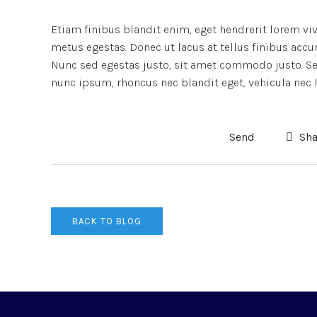
Etiam finibus blandit enim, eget hendrerit lorem vi
metus egestas. Donec ut lacus at tellus finibus accu
Nunc sed egestas justo, sit amet commodo justo. Sed
nunc ipsum, rhoncus nec blandit eget, vehicula nec l
Send
Sha
BACK TO BLOG