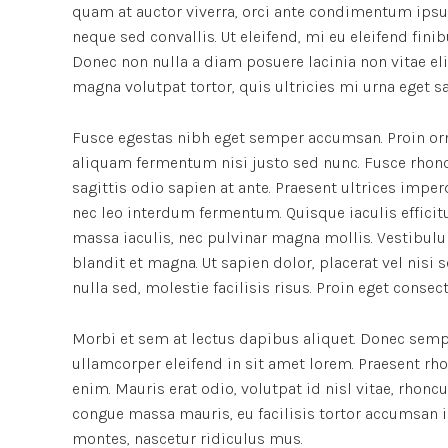
quam at auctor viverra, orci ante condimentum ipsu
neque sed convallis. Ut eleifend, mi eu eleifend finibu
Donec non nulla a diam posuere lacinia non vitae el
magna volutpat tortor, quis ultricies mi urna eget s
Fusce egestas nibh eget semper accumsan. Proin orna
aliquam fermentum nisi justo sed nunc. Fusce rhoncus
sagittis odio sapien at ante. Praesent ultrices impe
nec leo interdum fermentum. Quisque iaculis efficitu
massa iaculis, nec pulvinar magna mollis. Vestibulu
blandit et magna. Ut sapien dolor, placerat vel nisi se
nulla sed, molestie facilisis risus. Proin eget conse
Morbi et sem at lectus dapibus aliquet. Donec semp
ullamcorper eleifend in sit amet lorem. Praesent rh
enim. Mauris erat odio, volutpat id nisl vitae, rhonc
congue massa mauris, eu facilisis tortor accumsan i
montes, nascetur ridiculus mus.