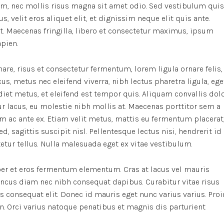
m, nec mollis risus magna sit amet odio. Sed vestibulum quis
s, velit eros aliquet elit, et dignissim neque elit quis ante.
it. Maecenas fringilla, libero et consectetur maximus, ipsum
apien.
re, risus et consectetur fermentum, lorem ligula ornare felis,
, metus nec eleifend viverra, nibh lectus pharetra ligula, ege
rdiet metus, et eleifend est tempor quis. Aliquam convallis dol
r lacus, eu molestie nibh mollis at. Maecenas porttitor sem a
m ac ante ex. Etiam velit metus, mattis eu fermentum placerat
d, sagittis suscipit nisl. Pellentesque lectus nisi, hendrerit id
ctetur tellus. Nulla malesuada eget ex vitae vestibulum.
er et eros fermentum elementum. Cras at lacus vel mauris
oncus diam nec nibh consequat dapibus. Curabitur vitae risus
us consequat elit. Donec id mauris eget nunc varius varius. Proi
n. Orci varius natoque penatibus et magnis dis parturient