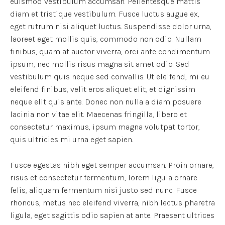
euismod vestibulum accumsan. Pellentesque mattis
diam et tristique vestibulum. Fusce luctus augue ex,
eget rutrum nisi aliquet luctus. Suspendisse dolor urna,
laoreet eget mollis quis, commodo non odio. Nullam
finibus, quam at auctor viverra, orci ante condimentum
ipsum, nec mollis risus magna sit amet odio. Sed
vestibulum quis neque sed convallis. Ut eleifend, mi eu
eleifend finibus, velit eros aliquet elit, et dignissim
neque elit quis ante. Donec non nulla a diam posuere
lacinia non vitae elit. Maecenas fringilla, libero et
consectetur maximus, ipsum magna volutpat tortor,
quis ultricies mi urna eget sapien.
Fusce egestas nibh eget semper accumsan. Proin ornare,
risus et consectetur fermentum, lorem ligula ornare
felis, aliquam fermentum nisi justo sed nunc. Fusce
rhoncus, metus nec eleifend viverra, nibh lectus pharetra
ligula, eget sagittis odio sapien at ante. Praesent ultrices