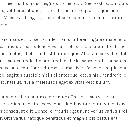
m, nec mollis risus magna sit amet odio. Sed vestibulum quis
s, velit eros aliquet elit, et dignissim neque elit quis ante.
it. Maecenas fringilla, libero et consectetur maximus, ipsum
apien.
re, risus et consectetur fermentum, lorem ligula ornare felis,
, metus nec eleifend viverra, nibh lectus pharetra ligula, ege
rdiet metus, et eleifend est tempor quis. Aliquam convallis dol
r lacus, eu molestie nibh mollis at. Maecenas porttitor sem a
m ac ante ex. Etiam velit metus, mattis eu fermentum placerat
d, sagittis suscipit nisl. Pellentesque lectus nisi, hendrerit id
ctetur tellus. Nulla malesuada eget ex vitae vestibulum.
er et eros fermentum elementum. Cras at lacus vel mauris
oncus diam nec nibh consequat dapibus. Curabitur vitae risus
us consequat elit. Donec id mauris eget nunc varius varius. Proi
n. Orci varius natoque penatibus et magnis dis parturient