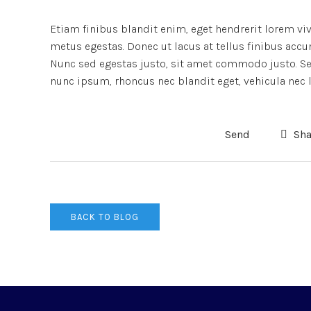
Etiam finibus blandit enim, eget hendrerit lorem vi
metus egestas. Donec ut lacus at tellus finibus accu
Nunc sed egestas justo, sit amet commodo justo. Sed
nunc ipsum, rhoncus nec blandit eget, vehicula nec l
Send
Sha
BACK TO BLOG