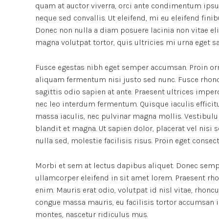
quam at auctor viverra, orci ante condimentum ipsu
neque sed convallis. Ut eleifend, mi eu eleifend finibu
Donec non nulla a diam posuere lacinia non vitae el
magna volutpat tortor, quis ultricies mi urna eget s
Fusce egestas nibh eget semper accumsan. Proin orna
aliquam fermentum nisi justo sed nunc. Fusce rhoncus
sagittis odio sapien at ante. Praesent ultrices impe
nec leo interdum fermentum. Quisque iaculis efficitu
massa iaculis, nec pulvinar magna mollis. Vestibulu
blandit et magna. Ut sapien dolor, placerat vel nisi se
nulla sed, molestie facilisis risus. Proin eget conse
Morbi et sem at lectus dapibus aliquet. Donec semp
ullamcorper eleifend in sit amet lorem. Praesent rh
enim. Mauris erat odio, volutpat id nisl vitae, rhonc
congue massa mauris, eu facilisis tortor accumsan i
montes, nascetur ridiculus mus.