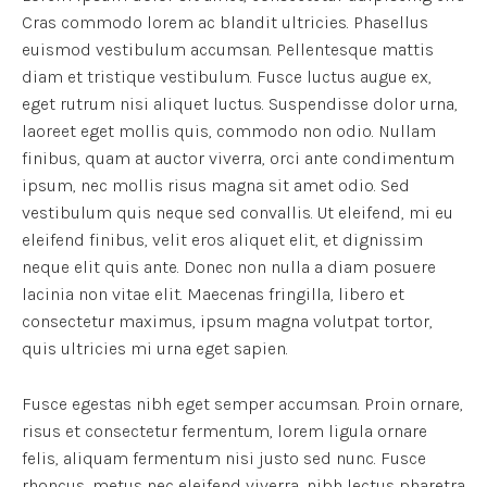
Cras commodo lorem ac blandit ultricies. Phasellus
euismod vestibulum accumsan. Pellentesque mattis
diam et tristique vestibulum. Fusce luctus augue ex,
eget rutrum nisi aliquet luctus. Suspendisse dolor urna,
laoreet eget mollis quis, commodo non odio. Nullam
finibus, quam at auctor viverra, orci ante condimentum
ipsum, nec mollis risus magna sit amet odio. Sed
vestibulum quis neque sed convallis. Ut eleifend, mi eu
eleifend finibus, velit eros aliquet elit, et dignissim
neque elit quis ante. Donec non nulla a diam posuere
lacinia non vitae elit. Maecenas fringilla, libero et
consectetur maximus, ipsum magna volutpat tortor,
quis ultricies mi urna eget sapien.
Fusce egestas nibh eget semper accumsan. Proin ornare,
risus et consectetur fermentum, lorem ligula ornare
felis, aliquam fermentum nisi justo sed nunc. Fusce
rhoncus, metus nec eleifend viverra, nibh lectus pharetra