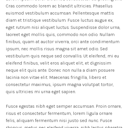
Cras commodo lorem ac blandit ultricies. Phasellus
euismod vestibulum accumsan. Pellentesque mattis
diam et tristique vestibulum. Fusce luctus augue ex,
eget rutrum nisi aliquet luctus. Suspendisse dolor urna,
laoreet eget mollis quis, commodo non odio. Nullam
finibus, quam at auctor viverra, orci ante condimentum
ipsum, nec mollis risus magna sit amet odio. Sed
vestibulum quis neque sed convallis. Ut eleifend, mi eu
eleifend finibus, velit eros aliquet elit, et dignissim
neque elit quis ante. Donec non nulla a diam posuere
lacinia non vitae elit. Maecenas fringilla, libero et
consectetur maximus, ipsum magna volutpat tortor,
quis ultricies mi urna eget sapien.
Fusce egestas nibh eget semper accumsan. Proin ornare,
risus et consectetur fermentum, lorem ligula ornare
felis, aliquam fermentum nisi justo sed nunc. Fusce
rhoncus, metus nec eleifend viverra, nibh lectus pharetra