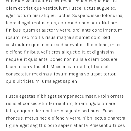
euismod vestibulum accumsan. Pellentesque mattis
diam et tristique vestibulum. Fusce luctus augue ex,
eget rutrum nisi aliquet luctus. Suspendisse dolor urna,
laoreet eget mollis quis, commodo non odio. Nullam
finibus, quam at auctor viverra, orci ante condimentum
ipsum, nec mollis risus magna sit amet odio. Sed
vestibulum quis neque sed convallis. Ut eleifend, mi eu
eleifend finibus, velit eros aliquet elit, et dignissim
neque elit quis ante. Donec non nulla a diam posuere
lacinia non vitae elit. Maecenas fringilla, libero et
consectetur maximus, ipsum magna volutpat tortor,
quis ultricies mi urna eget sapien.
Fusce egestas nibh eget semper accumsan. Proin ornare,
risus et consectetur fermentum, lorem ligula ornare
felis, aliquam fermentum nisi justo sed nunc. Fusce
rhoncus, metus nec eleifend viverra, nibh lectus pharetra
ligula, eget sagittis odio sapien at ante. Praesent ultrices