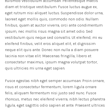
euismod vestibulum accumsan. Pellentesque mattis
diam et tristique vestibulum. Fusce luctus augue ex,
eget rutrum nisi aliquet luctus. Suspendisse dolor urna,
laoreet eget mollis quis, commodo non odio. Nullam
finibus, quam at auctor viverra, orci ante condimentum
ipsum, nec mollis risus magna sit amet odio. Sed
vestibulum quis neque sed convallis. Ut eleifend, mi eu
eleifend finibus, velit eros aliquet elit, et dignissim
neque elit quis ante. Donec non nulla a diam posuere
lacinia non vitae elit. Maecenas fringilla, libero et
consectetur maximus, ipsum magna volutpat tortor,
quis ultricies mi urna eget sapien.
Fusce egestas nibh eget semper accumsan. Proin ornare,
risus et consectetur fermentum, lorem ligula ornare
felis, aliquam fermentum nisi justo sed nunc. Fusce
rhoncus, metus nec eleifend viverra, nibh lectus pharetra
ligula, eget sagittis odio sapien at ante. Praesent ultrices