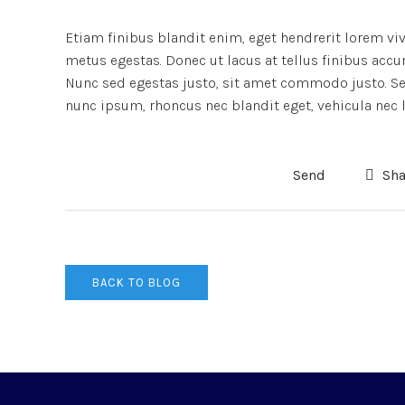
Etiam finibus blandit enim, eget hendrerit lorem vi
metus egestas. Donec ut lacus at tellus finibus accu
Nunc sed egestas justo, sit amet commodo justo. Sed
nunc ipsum, rhoncus nec blandit eget, vehicula nec l
Send
Sha
BACK TO BLOG