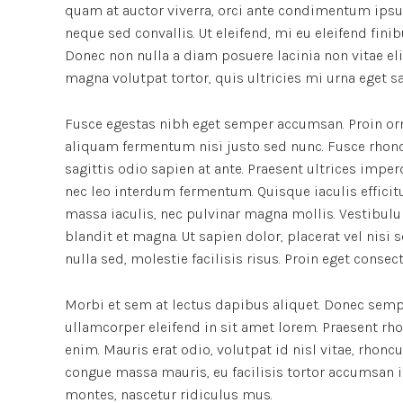
quam at auctor viverra, orci ante condimentum ipsu
neque sed convallis. Ut eleifend, mi eu eleifend finibu
Donec non nulla a diam posuere lacinia non vitae el
magna volutpat tortor, quis ultricies mi urna eget s
Fusce egestas nibh eget semper accumsan. Proin orna
aliquam fermentum nisi justo sed nunc. Fusce rhoncus
sagittis odio sapien at ante. Praesent ultrices impe
nec leo interdum fermentum. Quisque iaculis efficitu
massa iaculis, nec pulvinar magna mollis. Vestibulu
blandit et magna. Ut sapien dolor, placerat vel nisi se
nulla sed, molestie facilisis risus. Proin eget conse
Morbi et sem at lectus dapibus aliquet. Donec semp
ullamcorper eleifend in sit amet lorem. Praesent rh
enim. Mauris erat odio, volutpat id nisl vitae, rhonc
congue massa mauris, eu facilisis tortor accumsan i
montes, nascetur ridiculus mus.