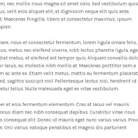
m, nec mollis risus magna sit amet odio. Sed vestibulum quis
s, velit eros aliquet elit, et dignissim neque elit quis ante.
it. Maecenas fringilla, libero et consectetur maximus, ipsum
apien.
re, risus et consectetur fermentum, lorem ligula ornare felis,
, metus nec eleifend viverra, nibh lectus pharetra ligula, ege
rdiet metus, et eleifend est tempor quis. Aliquam convallis dol
r lacus, eu molestie nibh mollis at. Maecenas porttitor sem a
m ac ante ex. Etiam velit metus, mattis eu fermentum placerat
d, sagittis suscipit nisl. Pellentesque lectus nisi, hendrerit id
ctetur tellus. Nulla malesuada eget ex vitae vestibulum.
er et eros fermentum elementum. Cras at lacus vel mauris
oncus diam nec nibh consequat dapibus. Curabitur vitae risus
us consequat elit. Donec id mauris eget nunc varius varius. Proi
n. Orci varius natoque penatibus et magnis dis parturient