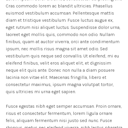
Cras commodo lorem ac blandit ultricies. Phasellus
euismod vestibulum accumsan. Pellentesque mattis
diam et tristique vestibulum. Fusce luctus augue ex,
eget rutrum nisi aliquet luctus. Suspendisse dolor urna,
laoreet eget mollis quis, commodo non odio. Nullam
finibus, quam at auctor viverra, orci ante condimentum
ipsum, nec mollis risus magna sit amet odio. Sed
vestibulum quis neque sed convallis. Ut eleifend, mi eu
eleifend finibus, velit eros aliquet elit, et dignissim
neque elit quis ante. Donec non nulla a diam posuere
lacinia non vitae elit. Maecenas fringilla, libero et
consectetur maximus, ipsum magna volutpat tortor,
quis ultricies mi urna eget sapien.
Fusce egestas nibh eget semper accumsan. Proin ornare,
risus et consectetur fermentum, lorem ligula ornare
felis, aliquam fermentum nisi justo sed nunc. Fusce
rhoncus, metus nec eleifend viverra, nibh lectus pharetra