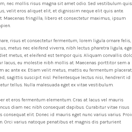
m, nec mollis risus magna sit amet odio. Sed vestibulum quis
s, velit eros aliquet elit, et dignissim neque elit quis ante.
it. Maecenas fringilla, libero et consectetur maximus, ipsum
apien.
re, risus et consectetur fermentum, lorem ligula ornare felis,
, metus nec eleifend viverra, nibh lectus pharetra ligula, ege
rdiet metus, et eleifend est tempor quis. Aliquam convallis dol
r lacus, eu molestie nibh mollis at. Maecenas porttitor sem a
m ac ante ex. Etiam velit metus, mattis eu fermentum placerat
d, sagittis suscipit nisl. Pellentesque lectus nisi, hendrerit id
ctetur tellus. Nulla malesuada eget ex vitae vestibulum.
er et eros fermentum elementum. Cras at lacus vel mauris
oncus diam nec nibh consequat dapibus. Curabitur vitae risus
us consequat elit. Donec id mauris eget nunc varius varius. Proi
n. Orci varius natoque penatibus et magnis dis parturient