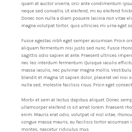
quam at auctor viverra, orci ante condimentum ipsu
neque sed convallis. Ut eleifend, mi eu eleifend finibu
Donec non nulla a diam posuere lacinia non vitae el
magna volutpat tortor, quis ultricies mi urna eget s
Fusce egestas nibh eget semper accumsan. Proin orna
aliquam fermentum nisi justo sed nunc. Fusce rhoncus
sagittis odio sapien at ante. Praesent ultrices impe
nec leo interdum fermentum. Quisque iaculis efficitu
massa iaculis, nec pulvinar magna mollis. Vestibulu
blandit et magna. Ut sapien dolor, placerat vel nisi se
nulla sed, molestie facilisis risus. Proin eget conse
Morbi et sem at lectus dapibus aliquet. Donec semp
ullamcorper eleifend in sit amet lorem. Praesent rh
enim. Mauris erat odio, volutpat id nisl vitae, rhonc
congue massa mauris, eu facilisis tortor accumsan i
montes, nascetur ridiculus mus.