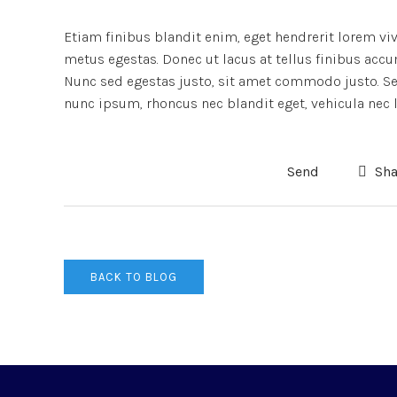
Etiam finibus blandit enim, eget hendrerit lorem vi
metus egestas. Donec ut lacus at tellus finibus accu
Nunc sed egestas justo, sit amet commodo justo. Sed
nunc ipsum, rhoncus nec blandit eget, vehicula nec l
Send
Sha
BACK TO BLOG