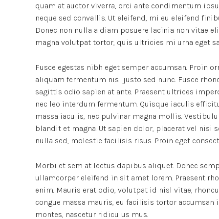
quam at auctor viverra, orci ante condimentum ipsu
neque sed convallis. Ut eleifend, mi eu eleifend finibu
Donec non nulla a diam posuere lacinia non vitae el
magna volutpat tortor, quis ultricies mi urna eget s
Fusce egestas nibh eget semper accumsan. Proin orna
aliquam fermentum nisi justo sed nunc. Fusce rhoncus
sagittis odio sapien at ante. Praesent ultrices impe
nec leo interdum fermentum. Quisque iaculis efficitu
massa iaculis, nec pulvinar magna mollis. Vestibulu
blandit et magna. Ut sapien dolor, placerat vel nisi se
nulla sed, molestie facilisis risus. Proin eget conse
Morbi et sem at lectus dapibus aliquet. Donec semp
ullamcorper eleifend in sit amet lorem. Praesent rh
enim. Mauris erat odio, volutpat id nisl vitae, rhonc
congue massa mauris, eu facilisis tortor accumsan i
montes, nascetur ridiculus mus.