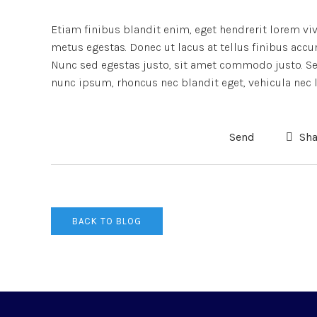
Etiam finibus blandit enim, eget hendrerit lorem vi
metus egestas. Donec ut lacus at tellus finibus accu
Nunc sed egestas justo, sit amet commodo justo. Sed
nunc ipsum, rhoncus nec blandit eget, vehicula nec l
Send
Sha
BACK TO BLOG