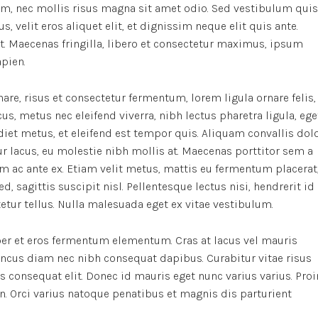
m, nec mollis risus magna sit amet odio. Sed vestibulum quis
s, velit eros aliquet elit, et dignissim neque elit quis ante.
it. Maecenas fringilla, libero et consectetur maximus, ipsum
apien.
re, risus et consectetur fermentum, lorem ligula ornare felis,
, metus nec eleifend viverra, nibh lectus pharetra ligula, ege
rdiet metus, et eleifend est tempor quis. Aliquam convallis dol
r lacus, eu molestie nibh mollis at. Maecenas porttitor sem a
m ac ante ex. Etiam velit metus, mattis eu fermentum placerat
d, sagittis suscipit nisl. Pellentesque lectus nisi, hendrerit id
ctetur tellus. Nulla malesuada eget ex vitae vestibulum.
er et eros fermentum elementum. Cras at lacus vel mauris
oncus diam nec nibh consequat dapibus. Curabitur vitae risus
us consequat elit. Donec id mauris eget nunc varius varius. Proi
n. Orci varius natoque penatibus et magnis dis parturient