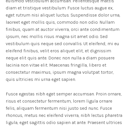
euismod vestibulum accumsan. Pellentesque mattis
diam et tristique vestibulum. Fusce luctus augue ex,
eget rutrum nisi aliquet luctus. Suspendisse dolor urna,
laoreet eget mollis quis, commodo non odio. Nullam
finibus, quam at auctor viverra, orci ante condimentum
ipsum, nec mollis risus magna sit amet odio. Sed
vestibulum quis neque sed convallis. Ut eleifend, mi eu
eleifend finibus, velit eros aliquet elit, et dignissim
neque elit quis ante. Donec non nulla a diam posuere
lacinia non vitae elit. Maecenas fringilla, libero et
consectetur maximus, ipsum magna volutpat tortor,
quis ultricies mi urna eget sapien.
Fusce egestas nibh eget semper accumsan. Proin ornare,
risus et consectetur fermentum, lorem ligula ornare
felis, aliquam fermentum nisi justo sed nunc. Fusce
rhoncus, metus nec eleifend viverra, nibh lectus pharetra
ligula, eget sagittis odio sapien at ante. Praesent ultrices