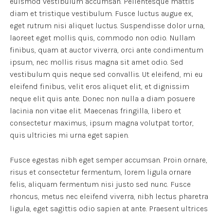
euismod vestibulum accumsan. Pellentesque mattis
diam et tristique vestibulum. Fusce luctus augue ex,
eget rutrum nisi aliquet luctus. Suspendisse dolor urna,
laoreet eget mollis quis, commodo non odio. Nullam
finibus, quam at auctor viverra, orci ante condimentum
ipsum, nec mollis risus magna sit amet odio. Sed
vestibulum quis neque sed convallis. Ut eleifend, mi eu
eleifend finibus, velit eros aliquet elit, et dignissim
neque elit quis ante. Donec non nulla a diam posuere
lacinia non vitae elit. Maecenas fringilla, libero et
consectetur maximus, ipsum magna volutpat tortor,
quis ultricies mi urna eget sapien.
Fusce egestas nibh eget semper accumsan. Proin ornare,
risus et consectetur fermentum, lorem ligula ornare
felis, aliquam fermentum nisi justo sed nunc. Fusce
rhoncus, metus nec eleifend viverra, nibh lectus pharetra
ligula, eget sagittis odio sapien at ante. Praesent ultrices